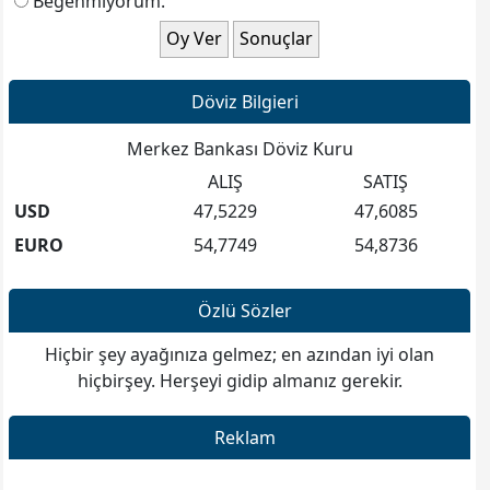
Beğenmiyorum.
6) Gelir Gider Hesabı ve Tahmini
B
ütçenin
Görüşülmesi ve Kabulü
7) Üye aidatlarının Belirlenmesi
8) Yönetim Kurulu Başkanının Konuşması
Döviz Bilgieri
9) Dernek Organlarının Seçimi
10) Dilek ve Temenniler
Merkez Bankası Döviz Kuru
11) Kapanış
ALIŞ
SATIŞ
USD
47,5229
47,6085
Derneğimizin web sitesi
www.guzelcamli.org
erişime
EURO
54,7749
54,8736
açılmıştır. Hayırlı olsun. Lütfen dostlarınıza sitemizi
ziyaret etmelerini önerin.
Özlü Sözler
* * * * *
Hiçbir şey ayağınıza gelmez; en azından iyi olan
hiçbirşey. Herşeyi gidip almanız gerekir.
Reklam
Derneğimizin faaliyetlerine ilgi duyanları, derneğimize
üye olmaya bekliyoruz. irtibat . 0532 409 2678