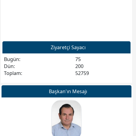
* * * * * *
Güzelçamlı'nın ve Güzelçamlı İnsanlarının eski
fotoğraflarının toplanmasında, bugüne ulaştırılmasında
büyük emek ve gayretleri olan Stüdyo Dilek Sahibi
Sezgin Tunçay'a sonsuz teşekkürlerimizi sunarız.
Ziyaretçi Sayacı
* * * * * *
Bugün:
75
Dün:
200
Toplam:
52759
Başkan'ın Mesajı