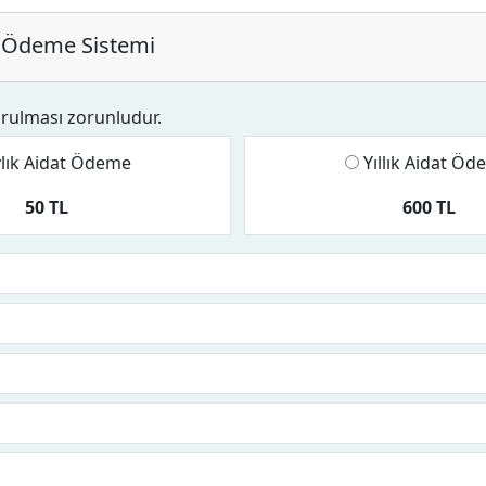
Ödeme Sistemi
urulması zorunludur.
lık Aidat Ödeme
Yıllık Aidat Ö
50 TL
600 TL