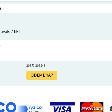
avale / EFT
216.73.216.243
ÖDEME YAP