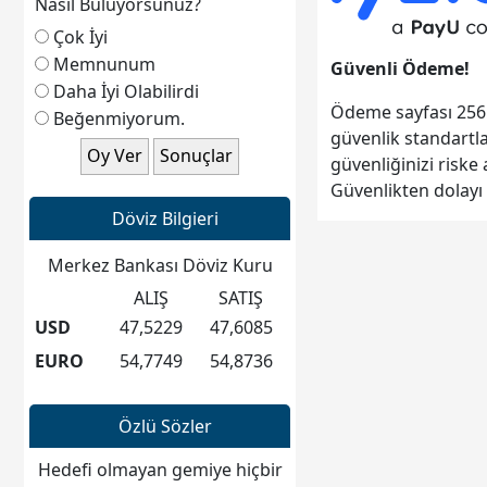
aynı gündemle, aynı yer ve
Nasıl Buluyorsunuz?
saatte yapılacaktır. Genel
Çok İyi
Kurul üyelerimize önemle
Memnunum
Güvenli Ödeme!
duyurulur.
Daha İyi Olabilirdi
Gündem:
Ödeme sayfası 256 
Beğenmiyorum.
1) Açılış ve Yoklama
güvenlik standartla
2) Divan Kurulunun
güvenliğinizi risk
Oluşturulması
Güvenlikten dolayı 
3) Saygı Duruşu ve İstiklal
Döviz Bilgieri
Marşımızın Okunuşu
4) Yönetim Kurulu Faaliyet
Merkez Bankası Döviz Kuru
Raporunun Okunması ve
ALIŞ
SATIŞ
Kabulü
USD
47,5229
47,6085
5) Denetleme Kurulu
EURO
54,7749
54,8736
Raporunun Okunması ve
Kabulü
6) Gelir Gider Hesabı ve
Özlü Sözler
Tahmini
B
ütçenin
Hedefi olmayan gemiye hiçbir
Görüşülmesi ve Kabulü